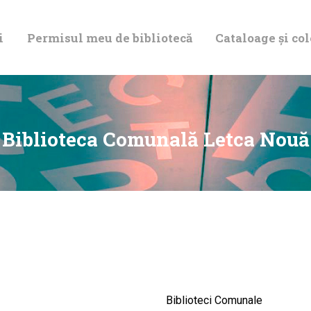
DESPRE NOI
i
Permisul meu de bibliotecă
Cataloage și col
PERMISUL MEU
DE BIBLIOTECĂ
CATALOAGE ȘI
Biblioteca Comunală Letca Nouă
COLECȚII
BIBLIOTECA
DIGITALĂ
EVENIMENTE
Biblioteci Comunale