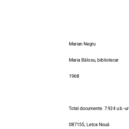
CULTURALE
SPAȚII
NOUTĂȚI
Marian Negru
Maria Bălosu, bibliotecar
1968
Total documente: 7.924 u.b.-ur
087155, Letca Nouă