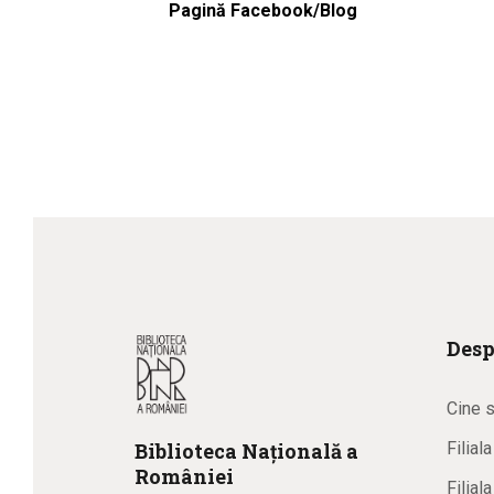
Pagină Facebook/Blog
Desp
Cine 
Biblioteca
N
ațională
a
Filial
R
omâniei
Filial