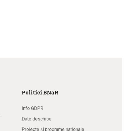
Politici BNaR
Info GDPR
s
Date deschise
Proiecte și programe naționale