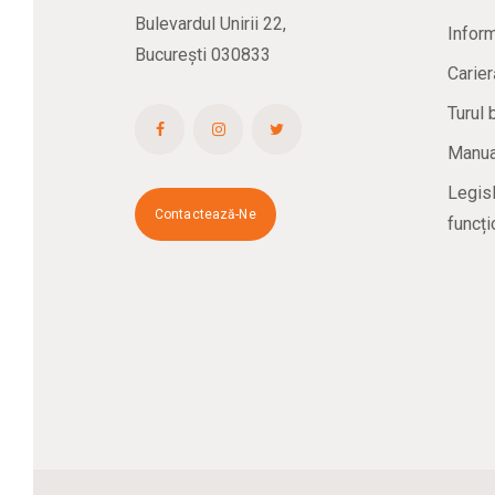
Bulevardul Unirii 22,
Inform
București 030833
Carier
Turul 
Manual
Legisl
Contactează-Ne
funcți