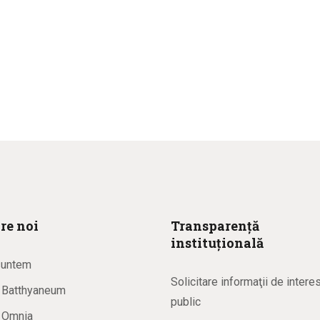
re noi
Transparență
instituțională
suntem
Solicitare informaţii de intere
a Batthyaneum
public
a Omnia