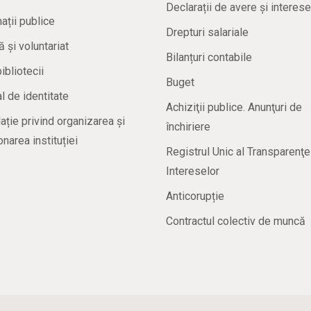
Declarații de avere și interese
ații publice
Drepturi salariale
ă și voluntariat
Bilanțuri contabile
bibliotecii
Buget
 de identitate
Achiziţii publice. Anunţuri de
ație privind organizarea și
închiriere
onarea instituției
Registrul Unic al Transparenţe
Intereselor
Anticorupție
Contractul colectiv de muncă