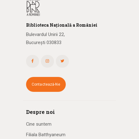
Biblioteca
N
ațională
a R
omâniei
Bulevardul Unirii 22,
București 030833
Contactează-Ne
Despre noi
Cine suntem
Filiala Batthyaneum