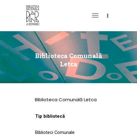
DESPRE NOI
PERMISUL MEU DE
Biblioteca Comunală
BIBLIOTECĂ
Letca
CATALOAGE ȘI
COLECȚII
BIBLIOTECA DIGITALĂ
Biblioteca Comunală Letca
EVENIMENTE
CULTURALE
Tip bibliotecă
SPAȚII
Biblioteci Comunale
NOUTĂȚI