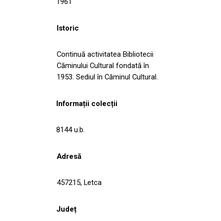
1961
Istoric
Continuă activitatea Bibliotecii
Căminului Cultural fondată în
1953. Sediul în Căminul Cultural.
Informații colecții
8144 u.b.
Adresă
457215, Letca
Județ