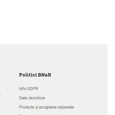
Politici BNaR
Info GDPR
s
Date deschise
Proiecte și programe naționale