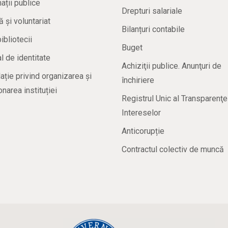
ații publice
Drepturi salariale
ă și voluntariat
Bilanțuri contabile
bibliotecii
Buget
 de identitate
Achiziţii publice. Anunţuri de
ație privind organizarea și
închiriere
onarea instituției
Registrul Unic al Transparenţe
Intereselor
Anticorupție
Contractul colectiv de muncă