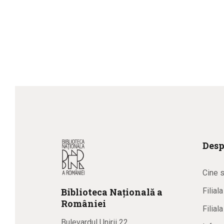
Desp
Cine 
Biblioteca
N
ațională
a
Filial
R
omâniei
Filial
Bulevardul Unirii 22,