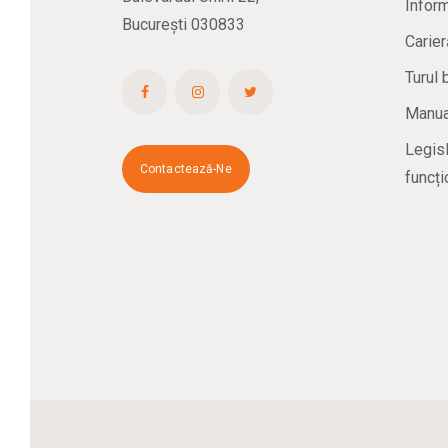
Inform
București 030833
Carier
Turul 
Manual
Legisl
Contactează-Ne
funcți