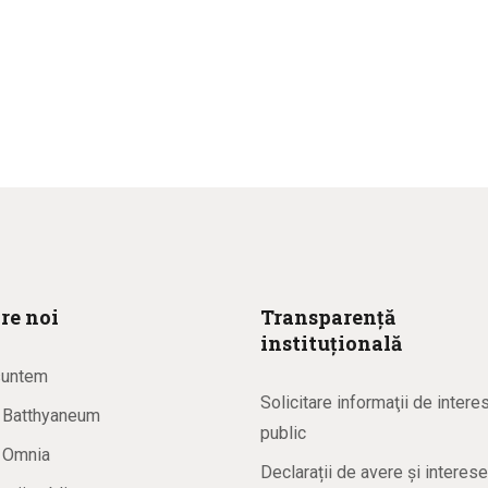
re noi
Transparență
instituțională
suntem
Solicitare informaţii de intere
a Batthyaneum
public
a Omnia
Declarații de avere și interese