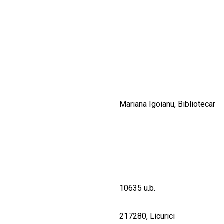
CULTURALE
SPAȚII
NOUTĂȚI
Mariana Igoianu, Bibliotecar
10635 u.b.
217280, Licurici