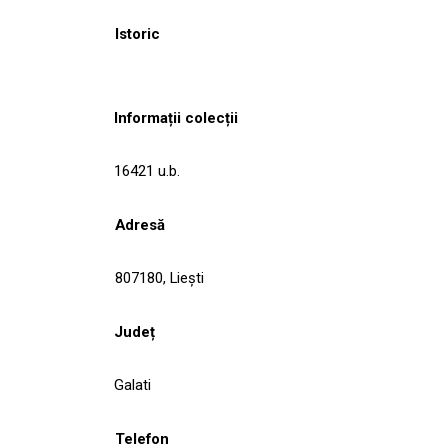
Istoric
Informații colecții
16421 u.b.
Adresă
807180, Lieşti
Județ
Galati
Telefon