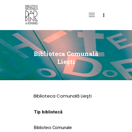
DESPRE NOI
PERMISUL MEU DE
Biblioteca Comunală
BIBLIOTECĂ
Lieşti
CATALOAGE ȘI
COLECȚII
BIBLIOTECA DIGITALĂ
Biblioteca Comunală Lieşti
EVENIMENTE
CULTURALE
Tip bibliotecă
SPAȚII
Biblioteci Comunale
NOUTĂȚI