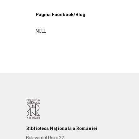
Pagină Facebook/Blog
NULL
Biblioteca
N
ațională
a R
omâniei
Bulevardul Unirii 22,