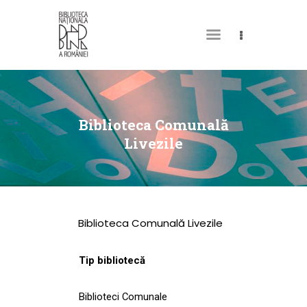
DESPRE NOI
PERMISUL MEU DE
Biblioteca Comunală
BIBLIOTECĂ
Livezile
CATALOAGE ȘI
COLECȚII
BIBLIOTECA DIGITALĂ
Biblioteca Comunală Livezile
EVENIMENTE
CULTURALE
Tip bibliotecă
SPAȚII
Biblioteci Comunale
NOUTĂȚI