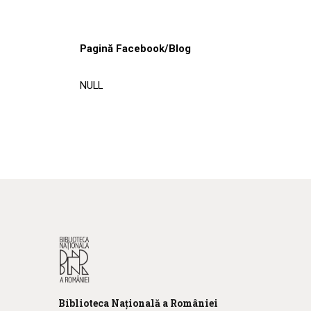
Pagină Facebook/Blog
NULL
Biblioteca
N
ațională
a R
omâniei