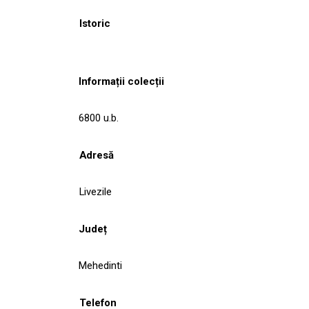
Istoric
Informații colecții
6800 u.b.
Adresă
Livezile
Județ
Mehedinti
Telefon