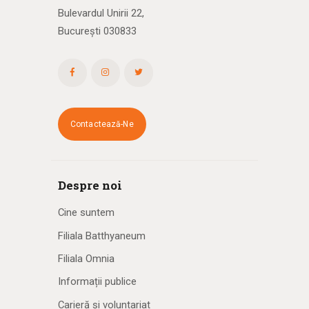
Bulevardul Unirii 22,
București 030833
Contactează-Ne
Despre noi
Cine suntem
Filiala Batthyaneum
Filiala Omnia
Informații publice
Carieră și voluntariat