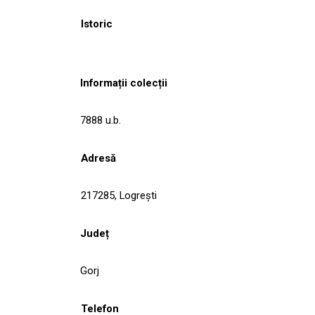
Istoric
Informații colecții
7888 u.b.
Adresă
217285, Logreşti
Județ
Gorj
Telefon