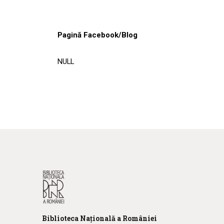
Pagină Facebook/Blog
NULL
Biblioteca
N
ațională
a R
omâniei