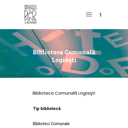
DESPRE NOI
PERMISUL MEU DE
Biblioteca Comunală
BIBLIOTECĂ
Logreşti
CATALOAGE ȘI
COLECȚII
BIBLIOTECA DIGITALĂ
Biblioteca Comunală Logreşti
EVENIMENTE
CULTURALE
Tip bibliotecă
SPAȚII
Biblioteci Comunale
NOUTĂȚI