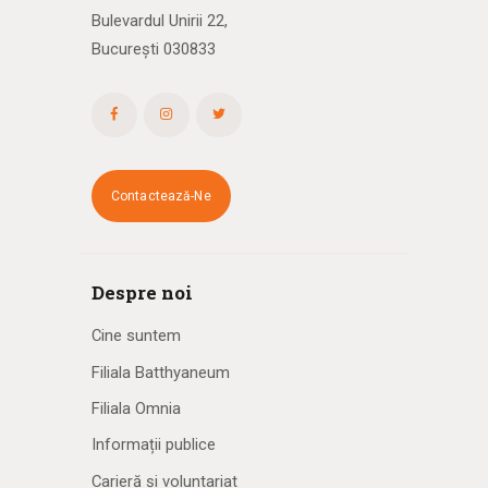
Bulevardul Unirii 22,
București 030833
Contactează-Ne
Despre noi
Cine suntem
Filiala Batthyaneum
Filiala Omnia
Informații publice
Carieră și voluntariat