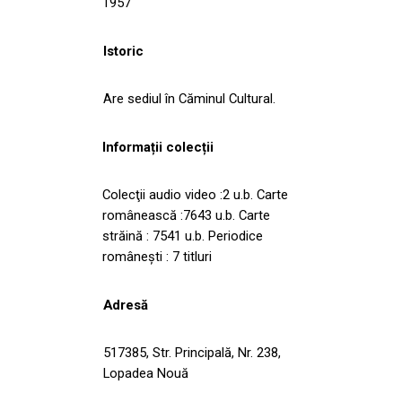
1957
Istoric
Are sediul în Căminul Cultural.
Informații colecții
Colecţii audio video :2 u.b. Carte
românească :7643 u.b. Carte
străină : 7541 u.b. Periodice
româneşti : 7 titluri
Adresă
517385, Str. Principală, Nr. 238,
Lopadea Nouă