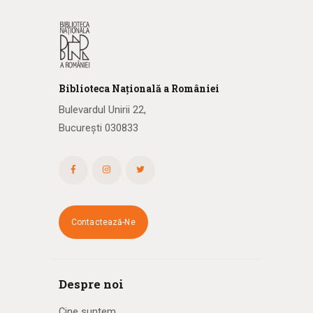
Biblioteca
N
ațională
a R
omâniei
Bulevardul Unirii 22,
București 030833
Contactează-Ne
Despre noi
Cine suntem