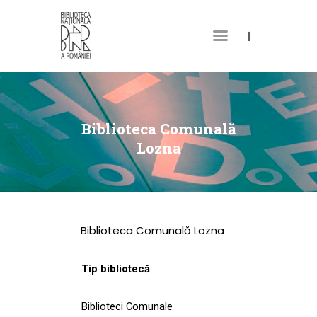
DESPRE NOI
PERMISUL MEU DE
Biblioteca Comunală
BIBLIOTECĂ
Lozna
CATALOAGE ȘI
COLECȚII
BIBLIOTECA DIGITALĂ
Biblioteca Comunală Lozna
EVENIMENTE
CULTURALE
Tip bibliotecă
SPAȚII
Biblioteci Comunale
NOUTĂȚI