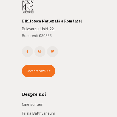
Biblioteca
N
ațională
a R
omâniei
Bulevardul Unirii 22,
București 030833
Contactează-Ne
Despre noi
Cine suntem
Filiala Batthyaneum