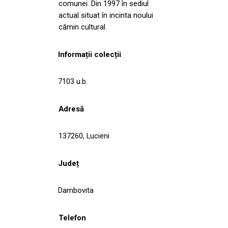
comunei. Din 1997 în sediul
actual situat în incinta noului
cămin cultural.
Informații colecții
7103 u.b.
Adresă
137260, Lucieni
Județ
Dambovita
Telefon