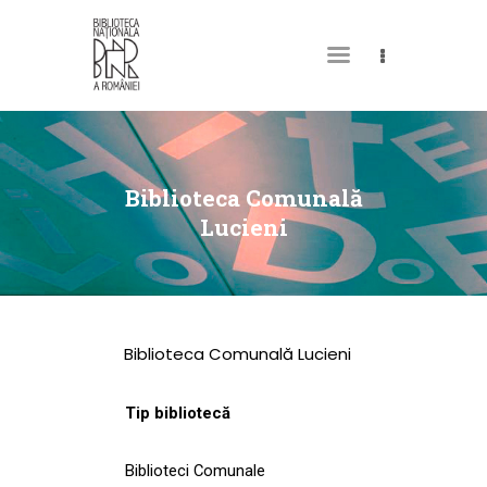
DESPRE NOI
PERMISUL MEU DE
Biblioteca Comunală
BIBLIOTECĂ
Lucieni
CATALOAGE ȘI
COLECȚII
BIBLIOTECA DIGITALĂ
Biblioteca Comunală Lucieni
EVENIMENTE
CULTURALE
Tip bibliotecă
SPAȚII
Biblioteci Comunale
NOUTĂȚI