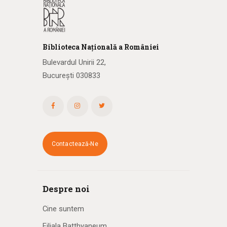
Biblioteca
N
ațională
a R
omâniei
Bulevardul Unirii 22,
București 030833
Contactează-Ne
Despre noi
Cine suntem
Filiala Batthyaneum