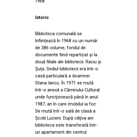
1968
Istoric
Biblioteca comunală se
înfiinţează în 1968 cu un număr
de 386 volume, fondul de
documente fiind repartizat şi la
două filiale ale bibliotecii: Raciu şi
Şuţa. Sediul bibliotecii era într-o
casă particulară a doamnei
Stana Iancu. În 1971 se mută
într-o anexă a Căminului Cultural
unde funcţionează până în anul
1987, an în care imobilul ia foc.
Se mută într-o sală de clasă a
Şcolii Lucieni. După câţiva ani
biblioteca este transferată într-
un apartament din centrul