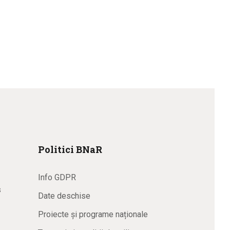
Politici BNaR
Info GDPR
s
Date deschise
Proiecte și programe naționale