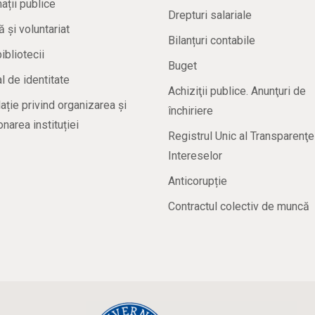
ații publice
Drepturi salariale
ă și voluntariat
Bilanțuri contabile
bibliotecii
Buget
 de identitate
Achiziţii publice. Anunţuri de
ație privind organizarea și
închiriere
onarea instituției
Registrul Unic al Transparenţe
Intereselor
Anticorupție
Contractul colectiv de muncă