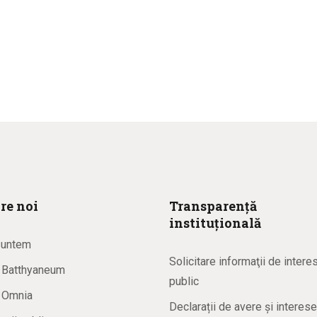
re noi
Transparență
instituțională
suntem
Solicitare informaţii de intere
a Batthyaneum
public
a Omnia
Declarații de avere și interese