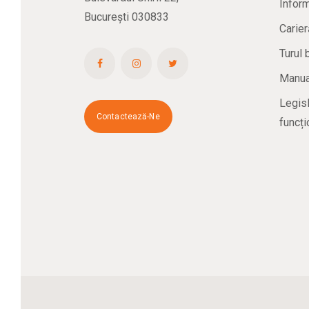
Inform
București 030833
Carier
Turul 
Manual
Legisl
Contactează-Ne
funcți