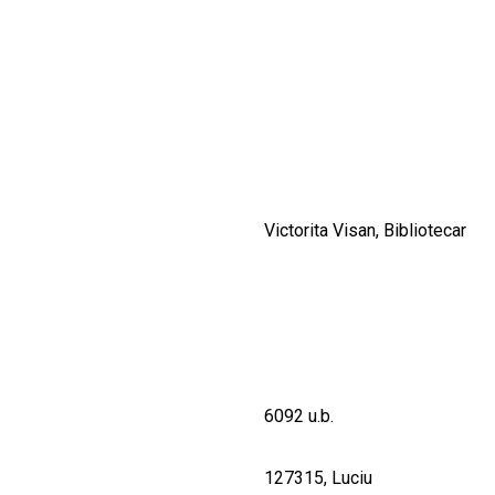
CULTURALE
SPAȚII
NOUTĂȚI
Victorita Visan, Bibliotecar
6092 u.b.
127315, Luciu