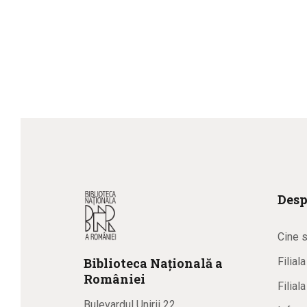
Desp
Cine 
Biblioteca
N
ațională
a
Filial
R
omâniei
Filial
Bulevardul Unirii 22,