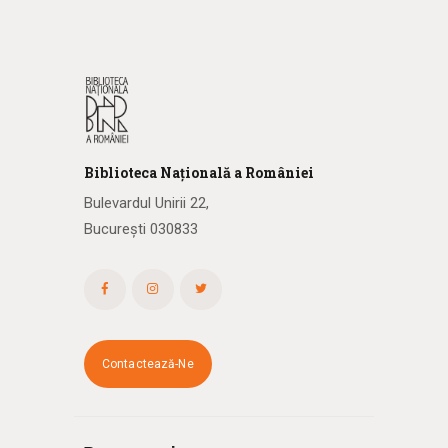
Biblioteca
N
ațională
a R
omâniei
Bulevardul Unirii 22,
București 030833
Contactează-Ne