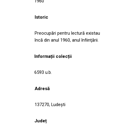
1960
Istoric
Preocupări pentru lectură existau
încă din anul 1960, anul înfiinţării.
Informații colecții
6593 u.b.
Adresă
137270, Ludeşti
Județ