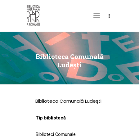
DESPRE NOI
PERMISUL MEU DE
Biblioteca Comunală
BIBLIOTECĂ
Ludeşti
CATALOAGE ȘI
COLECȚII
BIBLIOTECA DIGITALĂ
Biblioteca Comunală Ludeşti
EVENIMENTE
CULTURALE
Tip bibliotecă
SPAȚII
Biblioteci Comunale
NOUTĂȚI