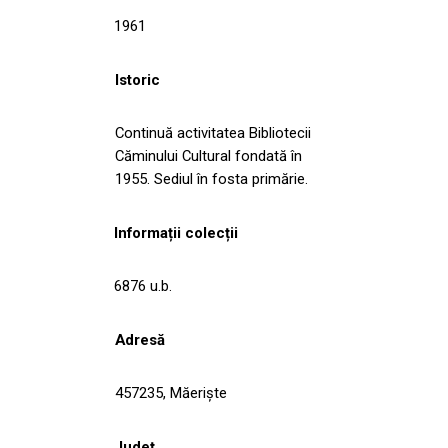
1961
Istoric
Continuă activitatea Bibliotecii
Căminului Cultural fondată în
1955. Sediul în fosta primărie.
Informații colecții
6876 u.b.
Adresă
457235, Măerişte
Județ