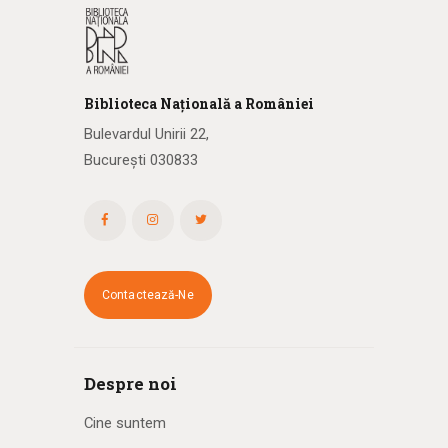
Biblioteca
N
ațională
a R
omâniei
Bulevardul Unirii 22,
București 030833
Contactează-Ne
Despre noi
Cine suntem