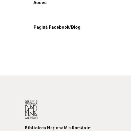
Acces
Pagină Facebook/Blog
Biblioteca
N
ațională
a R
omâniei