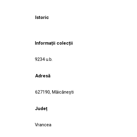
Istoric
Informații colecții
9234 u.b.
Adresă
627190, Măicăneşti
Județ
Vrancea