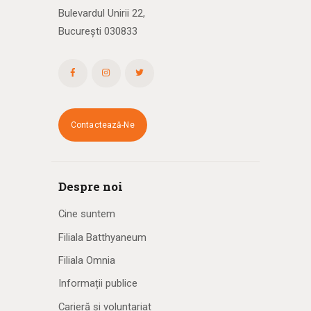
Bulevardul Unirii 22,
București 030833
Contactează-Ne
Despre noi
Cine suntem
Filiala Batthyaneum
Filiala Omnia
Informații publice
Carieră și voluntariat