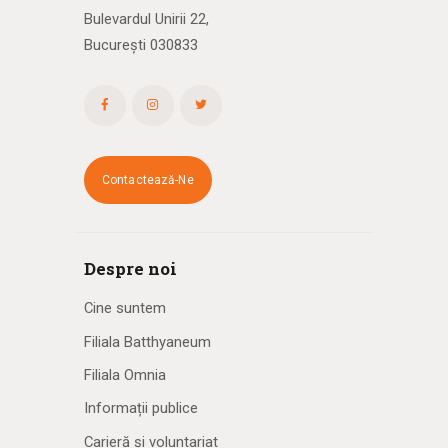
Bulevardul Unirii 22,
București 030833
Contactează-Ne
Despre noi
Cine suntem
Filiala Batthyaneum
Filiala Omnia
Informații publice
Carieră și voluntariat