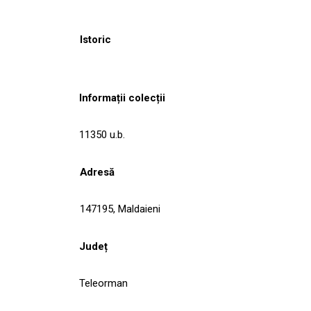
Istoric
Informații colecții
11350 u.b.
Adresă
147195, Maldaieni
Județ
Teleorman