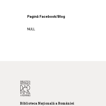
Pagină Facebook/Blog
NULL
Biblioteca
N
ațională
a R
omâniei