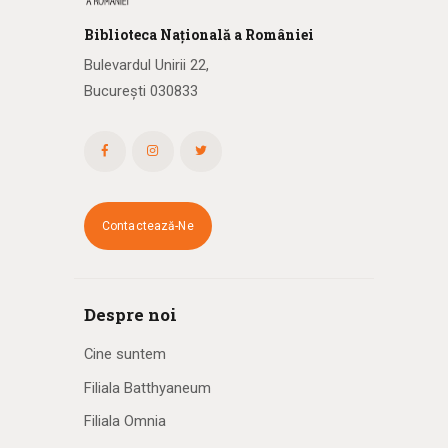
Biblioteca
N
ațională
a R
omâniei
Bulevardul Unirii 22,
București 030833
Contactează-Ne
Despre noi
Cine suntem
Filiala Batthyaneum
Filiala Omnia