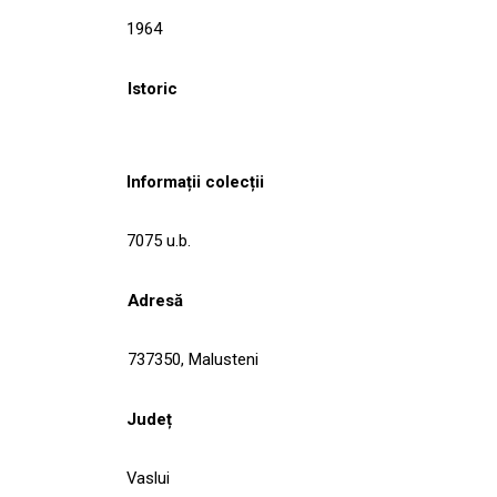
1964
Istoric
Informații colecții
7075 u.b.
Adresă
737350, Malusteni
Județ
Vaslui