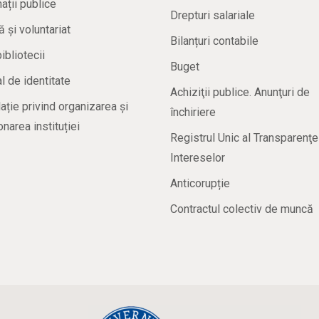
ații publice
Drepturi salariale
ă și voluntariat
Bilanțuri contabile
bibliotecii
Buget
 de identitate
Achiziţii publice. Anunţuri de
ație privind organizarea și
închiriere
onarea instituției
Registrul Unic al Transparenţe
Intereselor
Anticorupție
Contractul colectiv de muncă