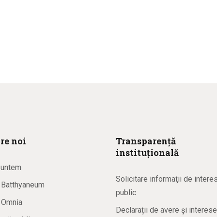
re noi
Transparență
instituțională
suntem
Solicitare informaţii de intere
a Batthyaneum
public
a Omnia
Declarații de avere și interese