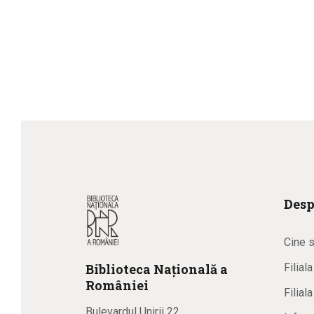
Desp
Cine 
Biblioteca
N
ațională
a
Filial
R
omâniei
Filial
Bulevardul Unirii 22,