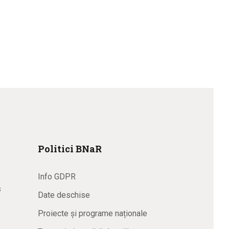
Politici BNaR
Info GDPR
s
Date deschise
Proiecte și programe naționale