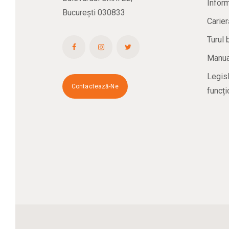
Inform
București 030833
Carier
Turul 
Manual
Legisl
Contactează-Ne
funcți