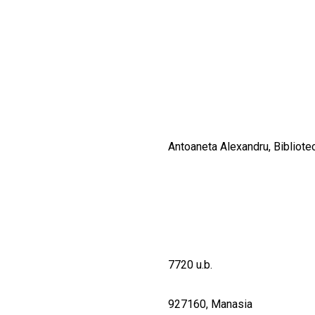
CULTURALE
SPAȚII
NOUTĂȚI
Antoaneta Alexandru, Bibliote
7720 u.b.
927160, Manasia