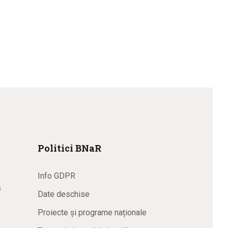
Politici BNaR
Info GDPR
s
Date deschise
Proiecte și programe naționale