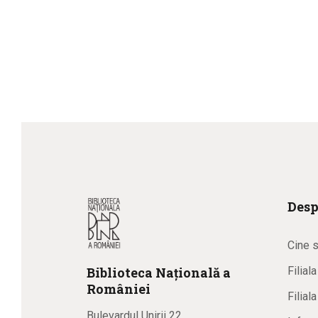
Desp
Cine 
Biblioteca
N
ațională
a
Filial
R
omâniei
Filial
Bulevardul Unirii 22,