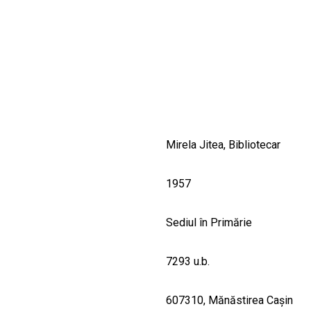
CULTURALE
SPAȚII
NOUTĂȚI
Mirela Jitea, Bibliotecar
1957
Sediul în Primărie
7293 u.b.
607310, Mănăstirea Caşin