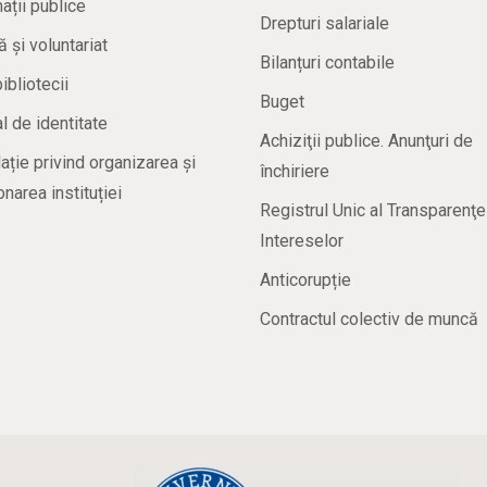
ații publice
Drepturi salariale
ă și voluntariat
Bilanțuri contabile
bibliotecii
Buget
 de identitate
Achiziţii publice. Anunţuri de
ație privind organizarea și
închiriere
onarea instituției
Registrul Unic al Transparenţe
Intereselor
Anticorupție
Contractul colectiv de muncă