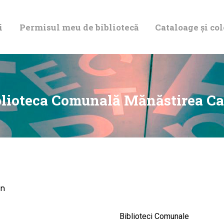
DESPRE NOI
i
Permisul meu de bibliotecă
Cataloage și col
PERMISUL MEU
DE BIBLIOTECĂ
CATALOAGE ȘI
blioteca Comunală Mănăstirea Ca
COLECȚII
BIBLIOTECA
DIGITALĂ
in
EVENIMENTE
Biblioteci Comunale