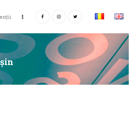
ecții
şin