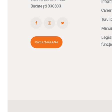
Inform
București 030833
Carier
Turul 
Manual
Legisl
Contactează-Ne
funcți