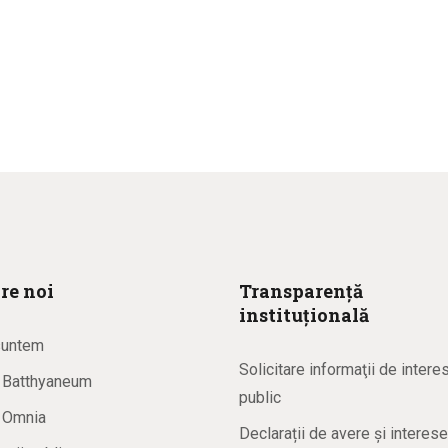
re noi
Transparență
instituțională
suntem
Solicitare informaţii de intere
a Batthyaneum
public
a Omnia
Declarații de avere și interese