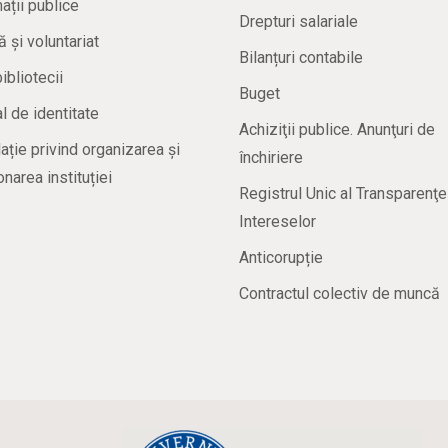
ații publice
Drepturi salariale
ă și voluntariat
Bilanțuri contabile
bibliotecii
Buget
 de identitate
Achiziţii publice. Anunţuri de
ație privind organizarea și
închiriere
onarea instituției
Registrul Unic al Transparenţe
Intereselor
Anticorupție
Contractul colectiv de muncă