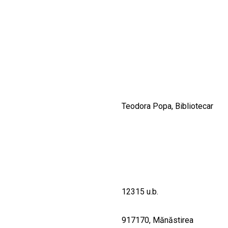
CULTURALE
SPAȚII
NOUTĂȚI
Teodora Popa, Bibliotecar
12315 u.b.
917170, Mănăstirea