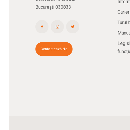
Inform
București 030833
Carier
Turul 
Manual
Legisl
Contactează-Ne
funcți