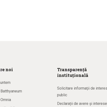
re noi
Transparență
instituțională
suntem
Solicitare informaţii de intere
a Batthyaneum
public
a Omnia
Declarații de avere și interese