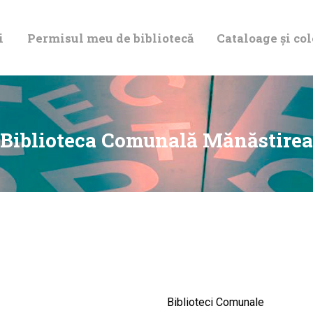
DESPRE NOI
i
Permisul meu de bibliotecă
Cataloage și col
PERMISUL MEU
DE BIBLIOTECĂ
CATALOAGE ȘI
Biblioteca Comunală Mănăstirea
COLECȚII
BIBLIOTECA
DIGITALĂ
EVENIMENTE
Biblioteci Comunale