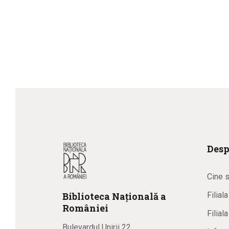
Desp
Cine 
Biblioteca
N
ațională
a
Filial
R
omâniei
Filial
Bulevardul Unirii 22,