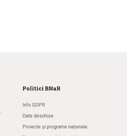
Politici BNaR
Info GDPR
s
Date deschise
Proiecte și programe naționale