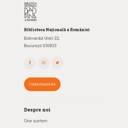
Biblioteca
N
ațională
a R
omâniei
Bulevardul Unirii 22,
București 030833
Contactează-Ne
Despre noi
Cine suntem