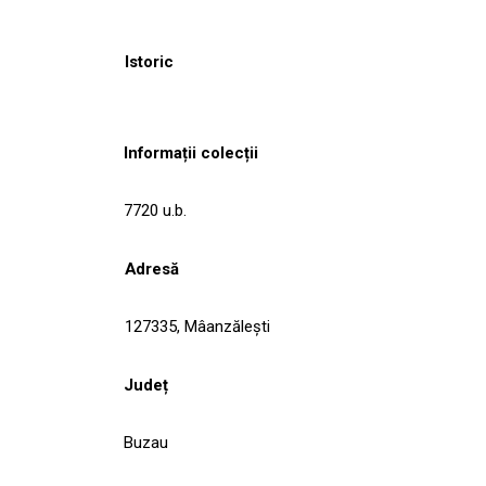
Istoric
Informații colecții
7720 u.b.
Adresă
127335, Mâanzăleşti
Județ
Buzau