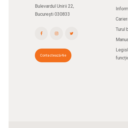
Bulevardul Unirii 22,
Inform
București 030833
Carier
Turul 
Manual
Legisl
Contactează-Ne
funcți