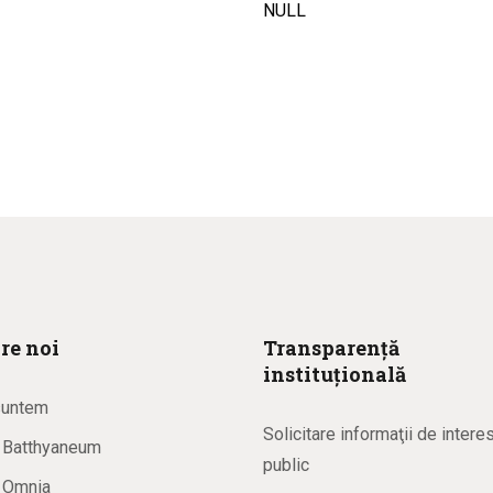
NULL
re noi
Transparență
instituțională
suntem
Solicitare informaţii de intere
a Batthyaneum
public
a Omnia