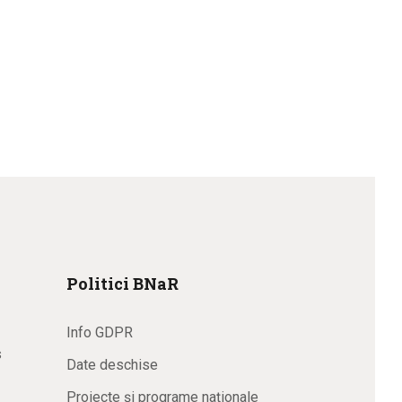
Politici BNaR
Info GDPR
s
Date deschise
Proiecte și programe naționale