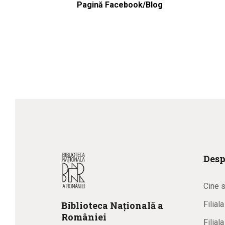
Pagină Facebook/Blog
Desp
Cine 
Biblioteca
N
ațională
a
Filial
R
omâniei
Filial