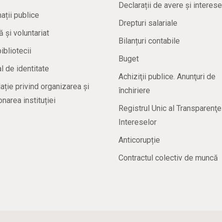
Declarații de avere și interese
ații publice
Drepturi salariale
ă și voluntariat
Bilanțuri contabile
bibliotecii
Buget
 de identitate
Achiziţii publice. Anunţuri de
ație privind organizarea și
închiriere
onarea instituției
Registrul Unic al Transparenţe
Intereselor
Anticorupție
Contractul colectiv de muncă