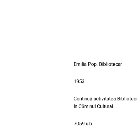
CULTURALE
SPAȚII
NOUTĂȚI
Emilia Pop, Bibliotecar
1953
Continuă activitatea Biblioteci
în Căminul Cultural.
7059 u.b.