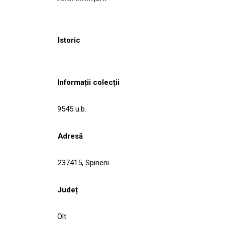
Istoric
Informații colecții
9545 u.b.
Adresă
237415, Spineni
Județ
Olt