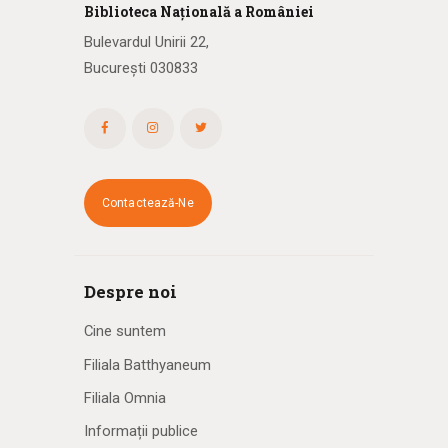
Biblioteca
N
ațională
a R
omâniei
Bulevardul Unirii 22,
București 030833
Contactează-Ne
Despre noi
Cine suntem
Filiala Batthyaneum
Filiala Omnia
Informații publice