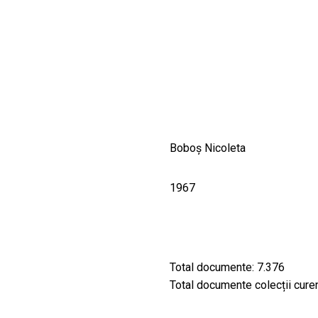
CULTURALE
SPAȚII
NOUTĂȚI
Boboș Nicoleta
1967
Total documente: 7.376
Total documente colecții curent