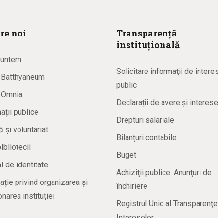
re noi
Transparență
instituțională
suntem
Solicitare informaţii de intere
a Batthyaneum
public
a Omnia
Declarații de avere și interese
ații publice
Drepturi salariale
ă și voluntariat
Bilanțuri contabile
bibliotecii
Buget
 de identitate
Achiziţii publice. Anunţuri de
ație privind organizarea și
închiriere
onarea instituției
Registrul Unic al Transparenţe
Intereselor