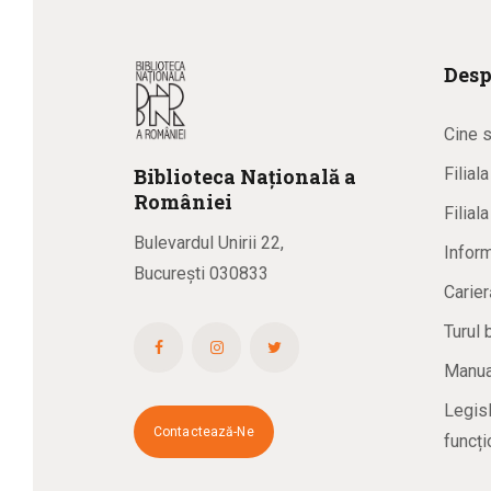
Desp
Cine 
Biblioteca
N
ațională
a
Filial
R
omâniei
Filial
Bulevardul Unirii 22,
Inform
București 030833
Carier
Turul 
Manual
Legisl
Contactează-Ne
funcți