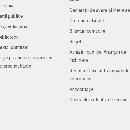
a Omnia
Declarații de avere și interese
ații publice
Drepturi salariale
ă și voluntariat
Bilanțuri contabile
bibliotecii
Buget
 de identitate
Achiziţii publice. Anunţuri de
ație privind organizarea și
închiriere
onarea instituției
Registrul Unic al Transparenţe
Intereselor
Anticorupție
Contractul colectiv de muncă