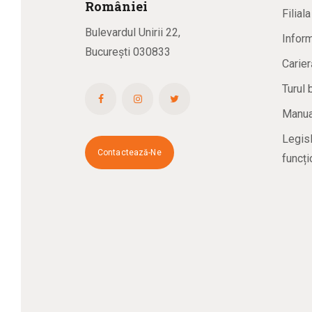
R
omâniei
Filial
Bulevardul Unirii 22,
Inform
București 030833
Carier
Turul 
Manual
Legisl
Contactează-Ne
funcți