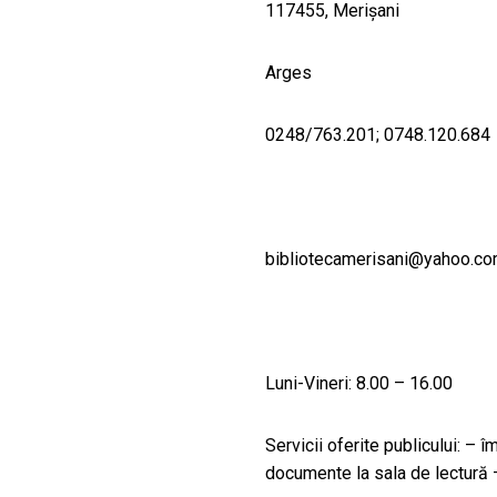
117455, Merişani
Arges
0248/763.201; 0748.120.684
bibliotecamerisani@yahoo.c
Luni-Vineri: 8.00 – 16.00
Servicii oferite publicului: – 
documente la sala de lectură –