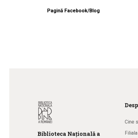
Pagină Facebook/Blog
Desp
Cine 
Biblioteca
N
ațională
a
Filial