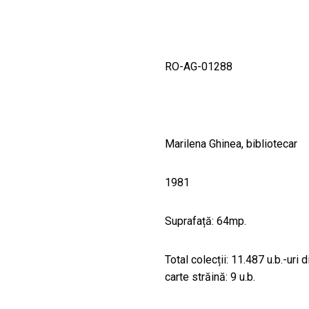
CULTURALE
SPAȚII
RO-AG-01288
NOUTĂȚI
Marilena Ghinea, bibliotecar
1981
Suprafață: 64mp.
Total colecții: 11.487 u.b.-uri
carte străină: 9 u.b.