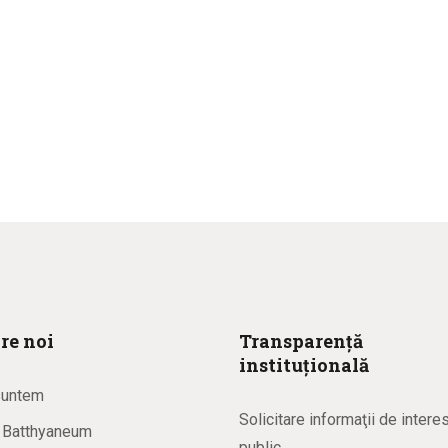
re noi
Transparență
instituțională
suntem
Solicitare informaţii de intere
a Batthyaneum
public