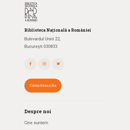
Biblioteca
N
ațională
a R
omâniei
Bulevardul Unirii 22,
București 030833
Contactează-Ne
Despre noi
Cine suntem