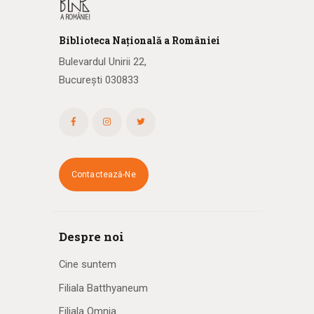
Biblioteca
N
ațională
a R
omâniei
Bulevardul Unirii 22,
București 030833
Contactează-Ne
Despre noi
Cine suntem
Filiala Batthyaneum
Filiala Omnia