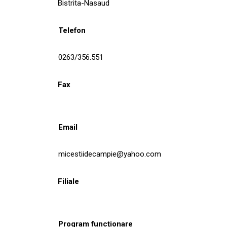
Bistrita-Nasaud
Telefon
0263/356.551
Fax
Email
micestiidecampie@yahoo.com
Filiale
Program funcționare