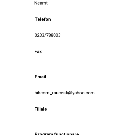
Neamt
Telefon
0233/788003
Fax
Email
bibcom_raucesti@yahoo.com
Filiale
Program funcționare