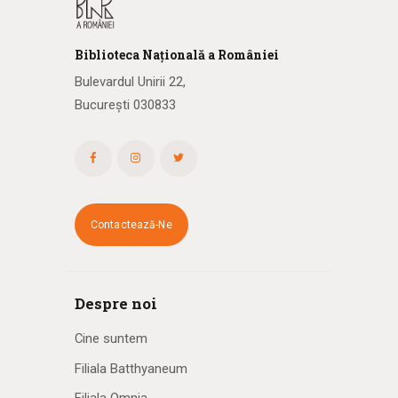
Biblioteca
N
ațională
a R
omâniei
Bulevardul Unirii 22,
București 030833
Contactează-Ne
Despre noi
Cine suntem
Filiala Batthyaneum
Filiala Omnia