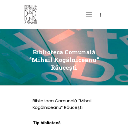
DESPRE NOI
PERMISUL MEU DE
Biblioteca Comunală
BIBLIOTECĂ
”Mihail Kogălniceanu”
Răuceşti
CATALOAGE ȘI
COLECȚII
BIBLIOTECA DIGITALĂ
EVENIMENTE
Biblioteca Comunală ”Mihail
CULTURALE
Kogălniceanu” Răuceşti
SPAȚII
Tip bibliotecă
NOUTĂȚI