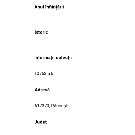
Anul înființării
Istoric
Informații colecții
10753 u.b.
Adresă
617370, Răuceşti
Județ