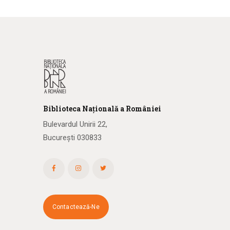
Biblioteca
N
ațională
a R
omâniei
Bulevardul Unirii 22,
București 030833
Contactează-Ne