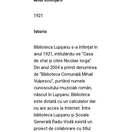
1921
Istoric
Biblioteca Lupșanu s-a înființat în
anul 1921, intitulându-se ”Casa
de sfat și citire Nicolae Iorga”.
Din anul 2004 a primit denumirea
de ”Biblioteca Comunală Mihail
Vulpescu”, purtând numele
cunoscutului muziciab român,
născut în Lupșanu. Biblioteca
este dotată cu un calculator dar
nu are acces la Internet. Între
biblioteca Lupșanu și Școala
Generală Radu-Vodă există un
proiect de colaborare cu titlul