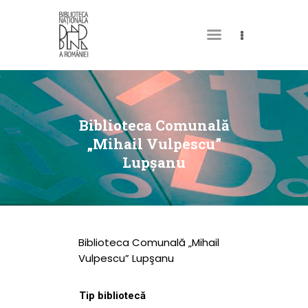
DESPRE NOI
PERMISUL MEU DE
Biblioteca Comunală
BIBLIOTECĂ
„Mihail Vulpescu”
Lupşanu
CATALOAGE ȘI
COLECȚII
BIBLIOTECA DIGITALĂ
EVENIMENTE
Biblioteca Comunală „Mihail
CULTURALE
Vulpescu” Lupşanu
SPAȚII
Tip bibliotecă
NOUTĂȚI