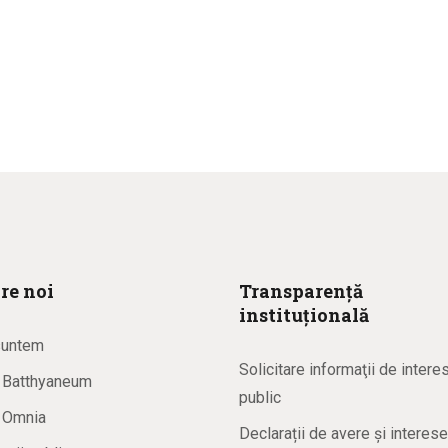
re noi
Transparență
instituțională
suntem
Solicitare informaţii de intere
a Batthyaneum
public
a Omnia
Declarații de avere și interese