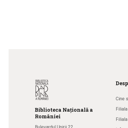
Desp
Cine 
Biblioteca
N
ațională
a
Filial
R
omâniei
Filial
Bulevardul Unirii 22,