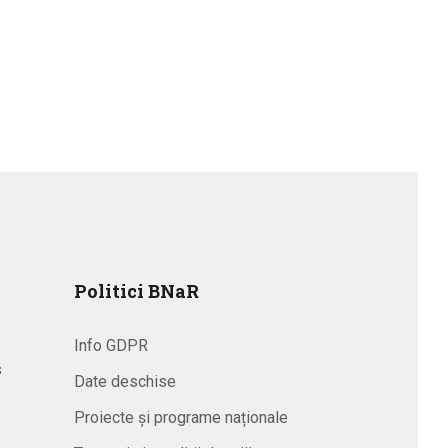
Politici BNaR
Info GDPR
s
Date deschise
Proiecte și programe naționale