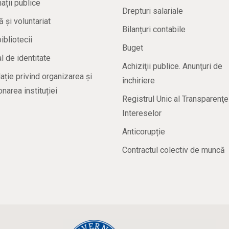
ații publice
Drepturi salariale
ă și voluntariat
Bilanțuri contabile
bibliotecii
Buget
 de identitate
Achiziţii publice. Anunţuri de
ație privind organizarea și
închiriere
onarea instituției
Registrul Unic al Transparenţe
Intereselor
Anticorupție
Contractul colectiv de muncă