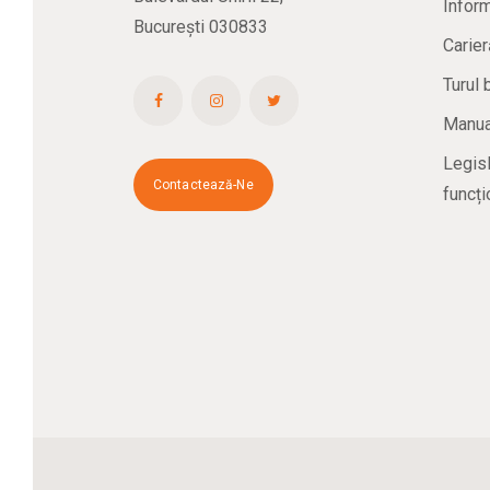
Inform
București 030833
Carier
Turul 
Manual
Legisl
Contactează-Ne
funcți