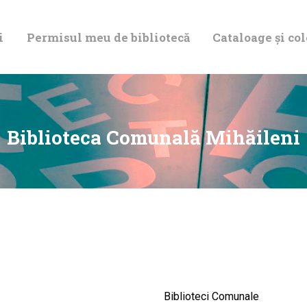
DESPRE NOI
i
Permisul meu de bibliotecă
Cataloage și col
PERMISUL MEU
DE BIBLIOTECĂ
CATALOAGE ȘI
Biblioteca Comunală Mihăileni
COLECȚII
BIBLIOTECA
DIGITALĂ
EVENIMENTE
Biblioteci Comunale