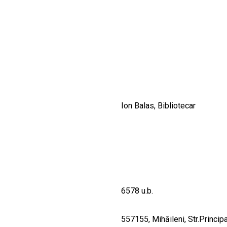
CULTURALE
SPAȚII
NOUTĂȚI
Ion Balas, Bibliotecar
6578 u.b.
557155, Mihăileni, Str.Principa