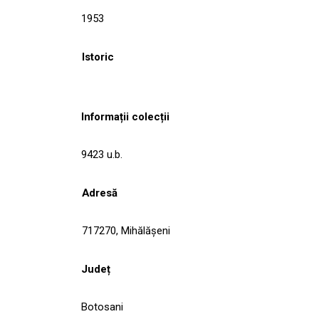
1953
Istoric
Informații colecții
9423 u.b.
Adresă
717270, Mihălăşeni
Județ
Botosani