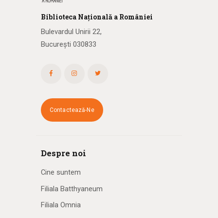
Biblioteca
N
ațională
a R
omâniei
Bulevardul Unirii 22,
București 030833
Contactează-Ne
Despre noi
Cine suntem
Filiala Batthyaneum
Filiala Omnia