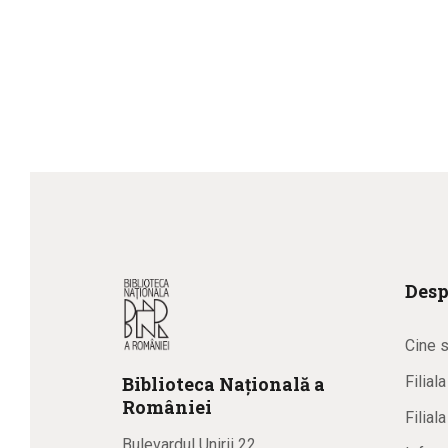
Desp
Cine 
Biblioteca
N
ațională
a
Filial
R
omâniei
Filial
Bulevardul Unirii 22,