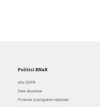
Politici BNaR
Info GDPR
s
Date deschise
Proiecte și programe naționale