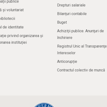
ații publice
Drepturi salariale
ă și voluntariat
Bilanțuri contabile
bibliotecii
Buget
 de identitate
Achiziţii publice. Anunţuri de
ație privind organizarea și
închiriere
onarea instituției
Registrul Unic al Transparenţe
Intereselor
Anticorupție
Contractul colectiv de muncă