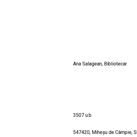
CULTURALE
SPAȚII
NOUTĂȚI
Ana Salagean, Bibliotecar
3507 u.b.
547420, Miheşu de Câmpie, Str.