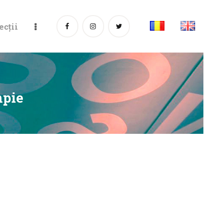
ecții
mpie