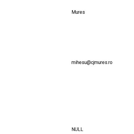
Mures
mihesu@cjmures.ro
NULL