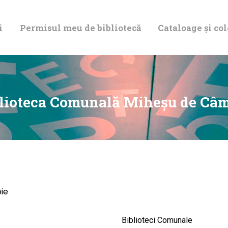
DESPRE NOI
i
Permisul meu de bibliotecă
Cataloage și col
PERMISUL MEU
DE BIBLIOTECĂ
CATALOAGE ȘI
lioteca Comunală Miheşu de Câ
COLECȚII
BIBLIOTECA
DIGITALĂ
ie
EVENIMENTE
Biblioteci Comunale