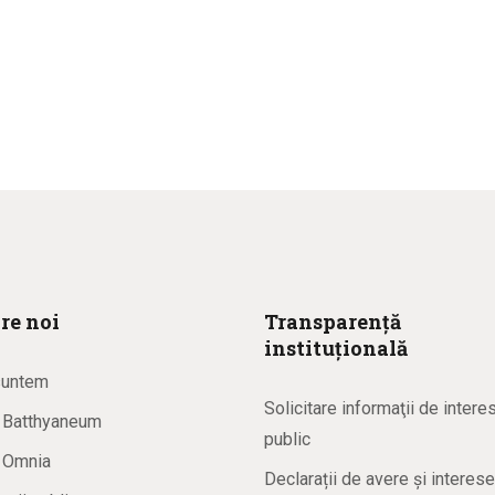
re noi
Transparență
instituțională
suntem
Solicitare informaţii de intere
a Batthyaneum
public
a Omnia
Declarații de avere și interese