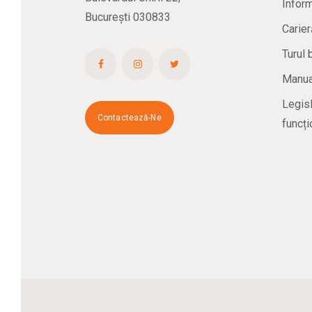
Inform
București 030833
Carier
Turul 
Manual
Legisl
Contactează-Ne
funcți