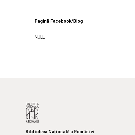
Pagină Facebook/Blog
NULL
Biblioteca
N
ațională
a R
omâniei