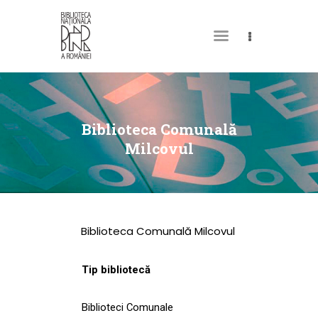
DESPRE NOI
PERMISUL MEU DE
Biblioteca Comunală
BIBLIOTECĂ
Milcovul
CATALOAGE ȘI
COLECȚII
BIBLIOTECA DIGITALĂ
Biblioteca Comunală Milcovul
EVENIMENTE
CULTURALE
Tip bibliotecă
SPAȚII
Biblioteci Comunale
NOUTĂȚI