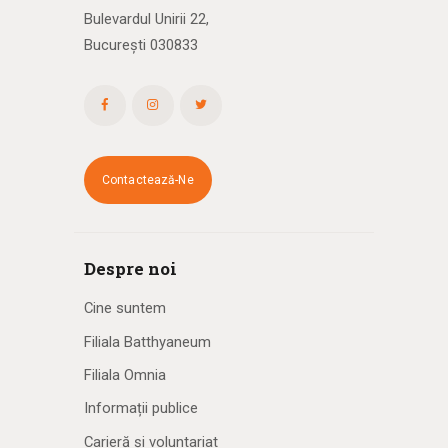
Bulevardul Unirii 22,
București 030833
Contactează-Ne
Despre noi
Cine suntem
Filiala Batthyaneum
Filiala Omnia
Informații publice
Carieră și voluntariat