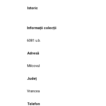
Istoric
Informații colecții
6081 u.b.
Adresă
Milcovul
Județ
Vrancea
Telefon