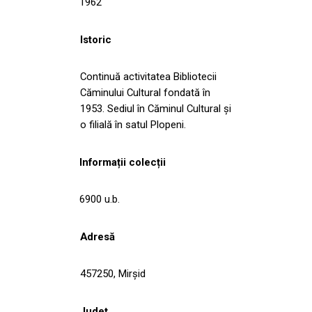
1962
Istoric
Continuă activitatea Bibliotecii
Căminului Cultural fondată în
1953. Sediul în Căminul Cultural şi
o filială în satul Plopeni.
Informații colecții
6900 u.b.
Adresă
457250, Mirşid
Județ