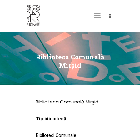
DESPRE NOI
PERMISUL MEU DE
Biblioteca Comunală
BIBLIOTECĂ
Mirşid
CATALOAGE ȘI
COLECȚII
BIBLIOTECA DIGITALĂ
Biblioteca Comunală Mirşid
EVENIMENTE
CULTURALE
Tip bibliotecă
SPAȚII
Biblioteci Comunale
NOUTĂȚI