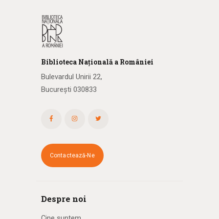
Biblioteca
N
ațională
a R
omâniei
Bulevardul Unirii 22,
București 030833
Contactează-Ne
Despre noi
Cine suntem