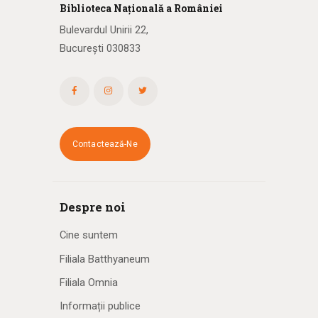
Biblioteca
N
ațională
a R
omâniei
Bulevardul Unirii 22,
București 030833
Contactează-Ne
Despre noi
Cine suntem
Filiala Batthyaneum
Filiala Omnia
Informații publice