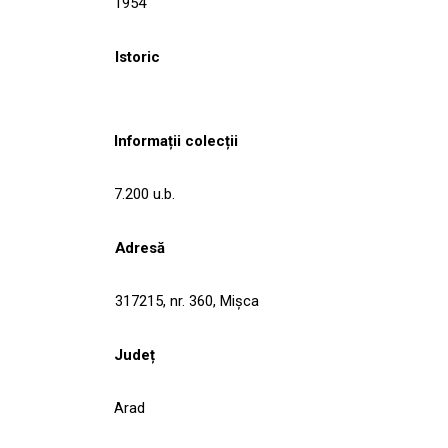
1954
Istoric
Informații colecții
7.200 u.b.
Adresă
317215, nr. 360, Mişca
Județ
Arad