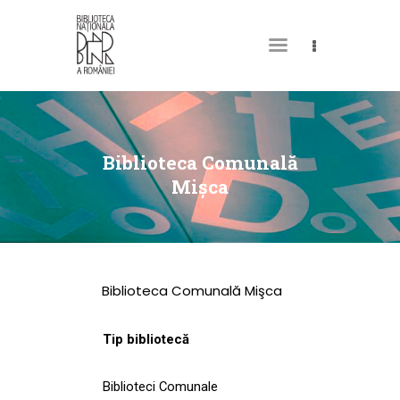
DESPRE NOI
PERMISUL MEU DE
Biblioteca Comunală
BIBLIOTECĂ
Mişca
CATALOAGE ȘI
COLECȚII
BIBLIOTECA DIGITALĂ
Biblioteca Comunală Mişca
EVENIMENTE
CULTURALE
Tip bibliotecă
SPAȚII
Biblioteci Comunale
NOUTĂȚI