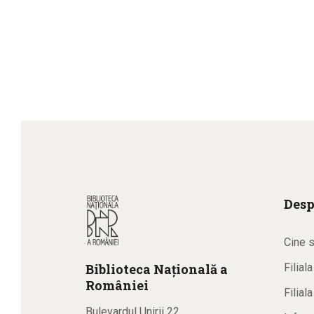
Desp
Cine 
Biblioteca
N
ațională
a
Filial
R
omâniei
Filial
Bulevardul Unirii 22,