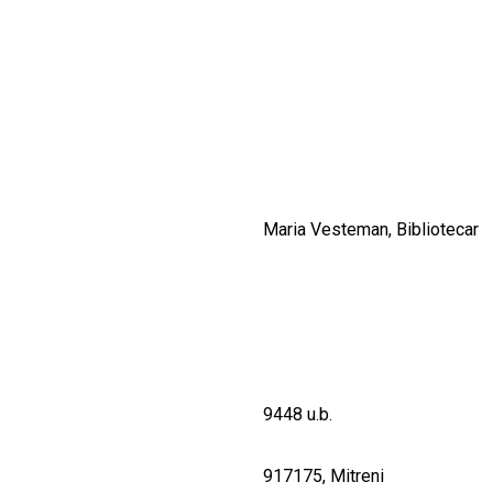
CULTURALE
SPAȚII
NOUTĂȚI
Maria Vesteman, Bibliotecar
9448 u.b.
917175, Mitreni