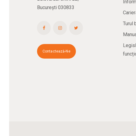
Inform
București 030833
Carier
Turul 
Manual
Legisl
Contactează-Ne
funcți