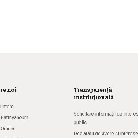
re noi
Transparență
instituțională
suntem
Solicitare informaţii de intere
a Batthyaneum
public
a Omnia
Declarații de avere și interese