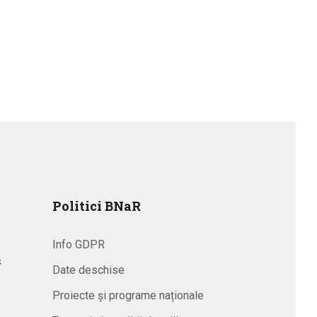
Politici BNaR
Info GDPR
s
Date deschise
Proiecte și programe naționale