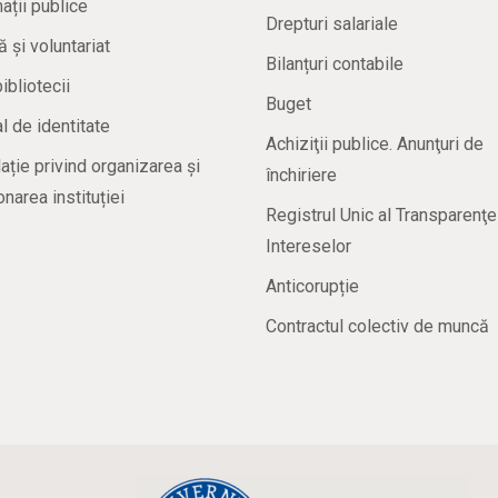
ații publice
Drepturi salariale
ă și voluntariat
Bilanțuri contabile
bibliotecii
Buget
 de identitate
Achiziţii publice. Anunţuri de
ație privind organizarea și
închiriere
onarea instituției
Registrul Unic al Transparenţe
Intereselor
Anticorupție
Contractul colectiv de muncă