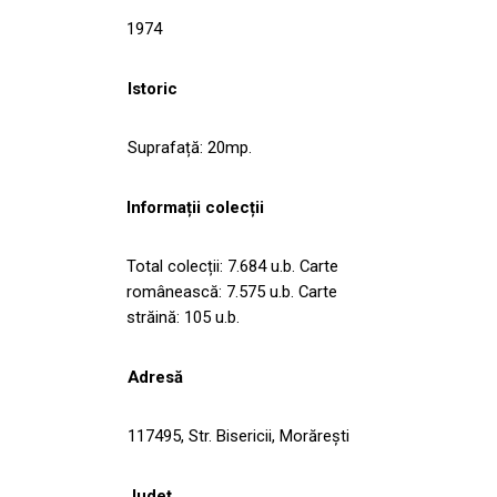
1974
Istoric
Suprafață: 20mp.
Informații colecții
Total colecții: 7.684 u.b. Carte
românească: 7.575 u.b. Carte
străină: 105 u.b.
Adresă
117495, Str. Bisericii, Morăreşti
Județ