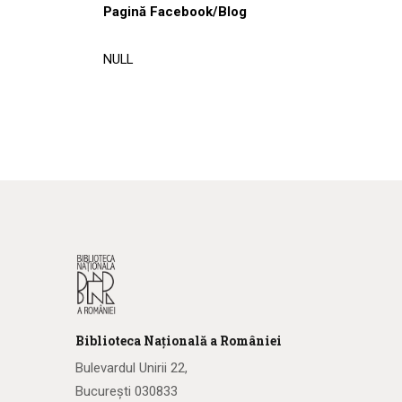
Pagină Facebook/Blog
NULL
Biblioteca
N
ațională
a R
omâniei
Bulevardul Unirii 22,
București 030833