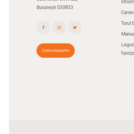
Inform
București 030833
Carier
Turul 
Manual
Legisl
Contactează-Ne
funcți