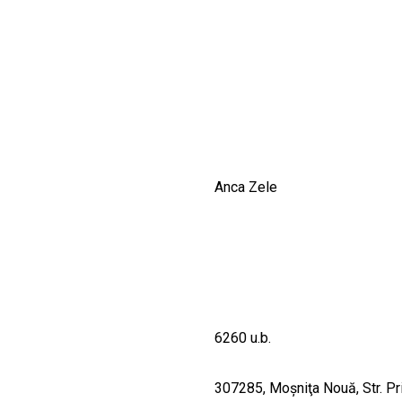
CULTURALE
SPAȚII
NOUTĂȚI
Anca Zele
6260 u.b.
307285, Moşniţa Nouă, Str. Pri