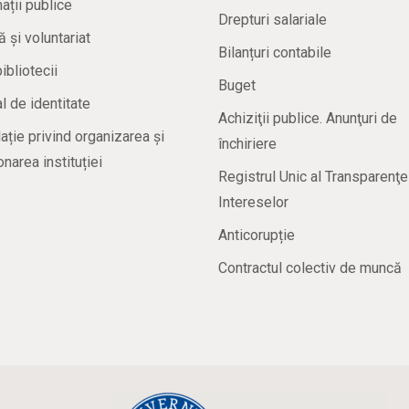
ații publice
Drepturi salariale
ă și voluntariat
Bilanțuri contabile
bibliotecii
Buget
 de identitate
Achiziţii publice. Anunţuri de
ație privind organizarea și
închiriere
onarea instituției
Registrul Unic al Transparenţe
Intereselor
Anticorupție
Contractul colectiv de muncă