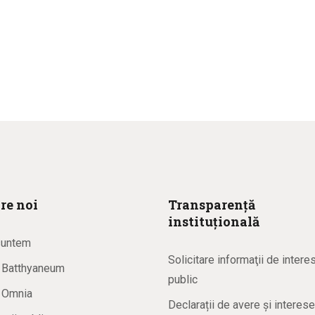
re noi
Transparență
instituțională
suntem
Solicitare informaţii de intere
a Batthyaneum
public
a Omnia
Declarații de avere și interese