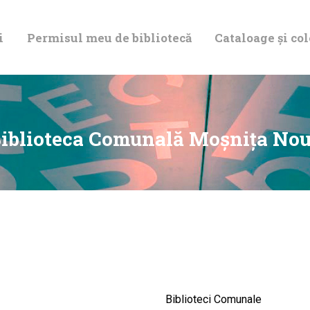
DESPRE NOI
i
Permisul meu de bibliotecă
Cataloage și col
PERMISUL MEU
DE BIBLIOTECĂ
CATALOAGE ȘI
iblioteca Comunală Moşniţa No
COLECȚII
BIBLIOTECA
DIGITALĂ
EVENIMENTE
Biblioteci Comunale