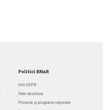
Politici BNaR
Info GDPR
s
Date deschise
Proiecte și programe naționale