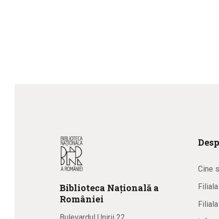
Desp
Cine 
Biblioteca
N
ațională
a
Filial
R
omâniei
Filial
Bulevardul Unirii 22,