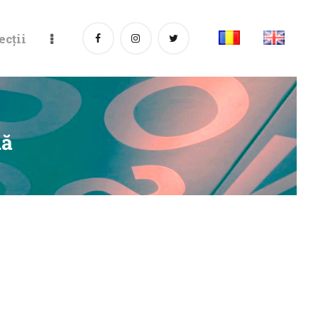
ecții
uă