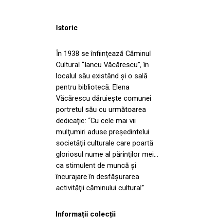
Istoric
În 1938 se înfiinţează Căminul
Cultural “Iancu Văcărescu”, în
localul său existând şi o sală
pentru bibliotecă. Elena
Văcărescu dăruieşte comunei
portretul său cu următoarea
dedicaţie: “Cu cele mai vii
mulţumiri aduse preşedintelui
societăţii culturale care poartă
gloriosul nume al părinţilor mei…
ca stimulent de muncă şi
încurajare în desfăşurarea
activităţii căminului cultural”
Informații colecții