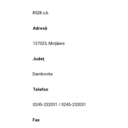
8528 u.b.
Adresă
137325, Moţăieni
Județ
Dambovita
Telefon
0245-232031 / 0245-232031
Fax