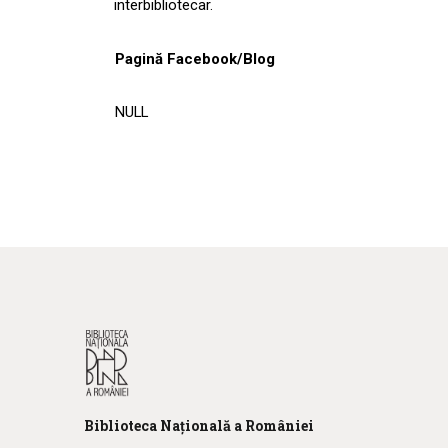
interbibliotecar.
Pagină Facebook/Blog
NULL
Biblioteca
N
ațională
a R
omâniei