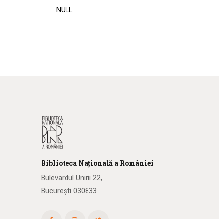
NULL
Biblioteca
N
ațională
a R
omâniei
Bulevardul Unirii 22,
București 030833