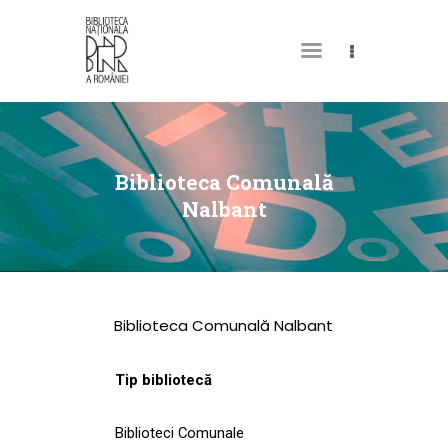
DESPRE NOI
PERMISUL MEU DE
Biblioteca Comunală
BIBLIOTECĂ
Nalbant
CATALOAGE ȘI
COLECȚII
BIBLIOTECA DIGITALĂ
Biblioteca Comunală Nalbant
EVENIMENTE
CULTURALE
Tip bibliotecă
SPAȚII
Biblioteci Comunale
NOUTĂȚI