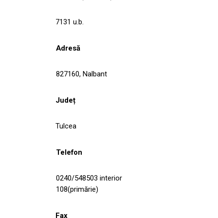
7131 u.b.
Adresă
827160, Nalbant
Județ
Tulcea
Telefon
0240/548503 interior
108(primărie)
Fax