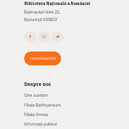
Biblioteca
N
ațională
a R
omâniei
Bulevardul Unirii 22,
București 030833
Contactează-Ne
Despre noi
Cine suntem
Filiala Batthyaneum
Filiala Omnia
Informații publice