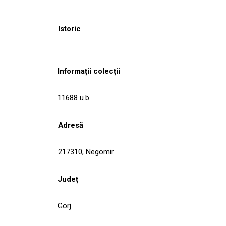
Istoric
Informații colecții
11688 u.b.
Adresă
217310, Negomir
Județ
Gorj