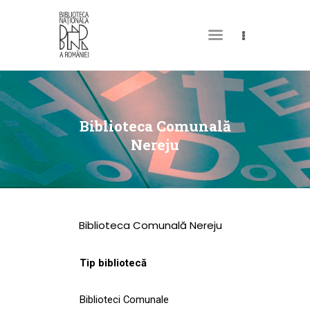
DESPRE NOI
PERMISUL MEU DE
Biblioteca Comunală
BIBLIOTECĂ
Nereju
CATALOAGE ȘI
COLECȚII
BIBLIOTECA DIGITALĂ
Biblioteca Comunală Nereju
EVENIMENTE
CULTURALE
Tip bibliotecă
SPAȚII
Biblioteci Comunale
NOUTĂȚI