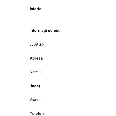
Istoric
Informații colecții
6609 u.b.
Adresă
Nereju
Județ
Vrancea
Telefon