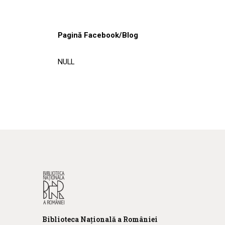
Pagină Facebook/Blog
NULL
Biblioteca
N
ațională
a R
omâniei