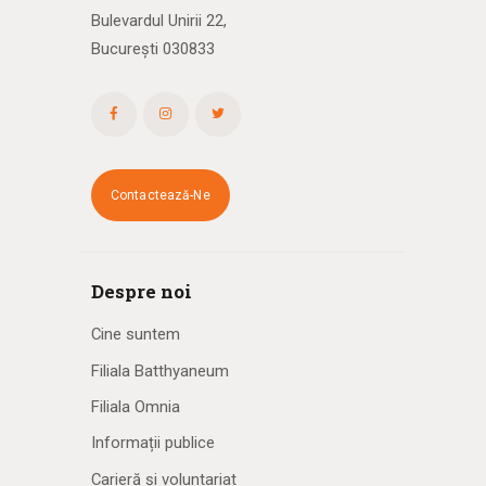
Bulevardul Unirii 22,
București 030833
Contactează-Ne
Despre noi
Cine suntem
Filiala Batthyaneum
Filiala Omnia
Informații publice
Carieră și voluntariat