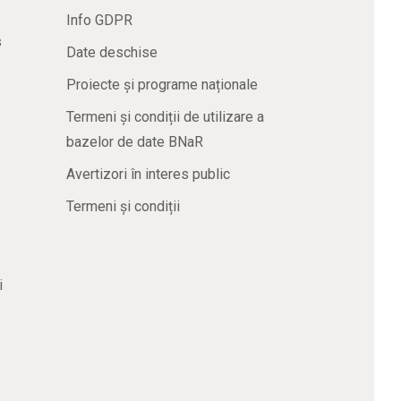
Info GDPR
s
Date deschise
Proiecte și programe naționale
Termeni și condiții de utilizare a
bazelor de date BNaR
Avertizori în interes public
Termeni și condiții
i