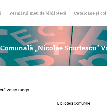
DESPRE NOI
i
Permisul meu de bibliotecă
Cataloage și col
PERMISUL MEU
DE BIBLIOTECĂ
CATALOAGE ȘI
a Comunală „Nicolae Scurtescu” V
COLECȚII
BIBLIOTECA
DIGITALĂ
cu" Valea Lunga
EVENIMENTE
Biblioteci Comunale