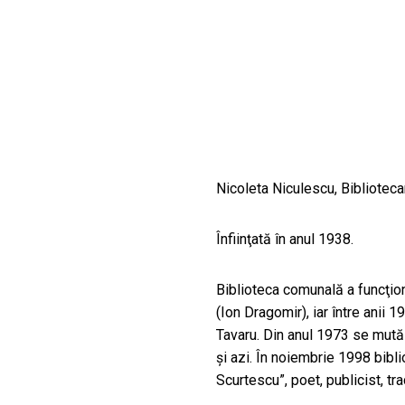
CULTURALE
SPAȚII
NOUTĂȚI
Nicoleta Niculescu, Biblioteca
Înfiinţată în anul 1938.
Biblioteca comunală a funcţion
(Ion Dragomir), iar între anii
Tavaru. Din anul 1973 se mută 
şi azi. În noiembrie 1998 bibli
Scurtescu”, poet, publicist, tra