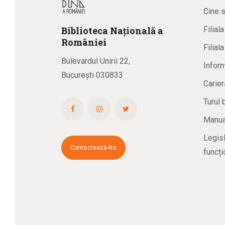
Cine 
Biblioteca
N
ațională
a
Filial
R
omâniei
Filial
Bulevardul Unirii 22,
Inform
București 030833
Carier
Turul 
Manual
Legisl
Contactează-Ne
funcți