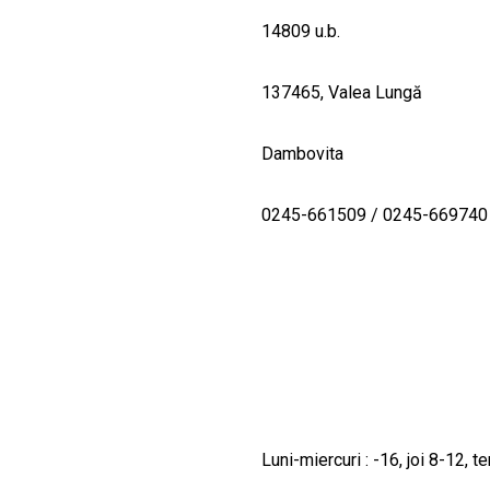
14809 u.b.
137465, Valea Lungă
Dambovita
0245-661509 / 0245-669740
Luni-miercuri : -16, joi 8-12, te