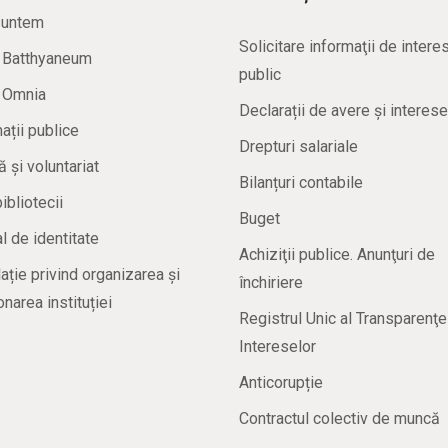
suntem
Solicitare informaţii de intere
a Batthyaneum
public
a Omnia
Declarații de avere și interese
ații publice
Drepturi salariale
ă și voluntariat
Bilanțuri contabile
bibliotecii
Buget
 de identitate
Achiziţii publice. Anunţuri de
ație privind organizarea și
închiriere
onarea instituției
Registrul Unic al Transparenţe
Intereselor
Anticorupție
Contractul colectiv de muncă