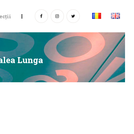
ecții
alea Lunga