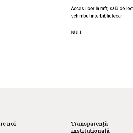
Acces liber la raft, sală de le
schimbul interbibliotecar.
NULL
re noi
Transparență
instituțională