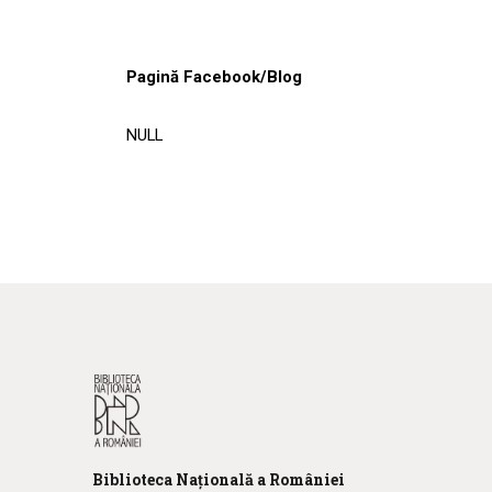
Pagină Facebook/Blog
NULL
Biblioteca
N
ațională
a R
omâniei