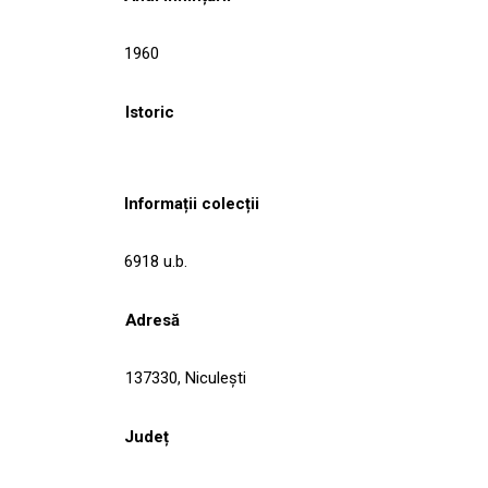
1960
Istoric
Informații colecții
6918 u.b.
Adresă
137330, Niculeşti
Județ