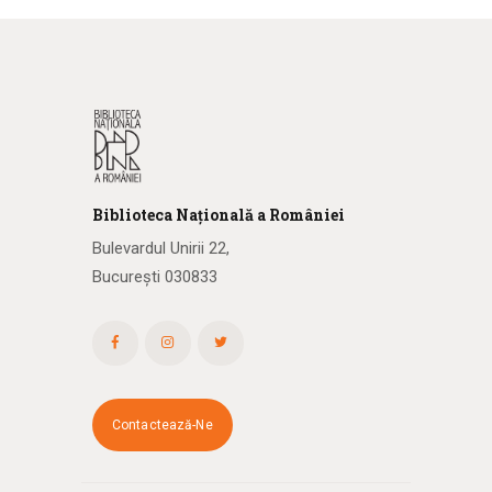
Biblioteca
N
ațională
a R
omâniei
Bulevardul Unirii 22,
București 030833
Contactează-Ne