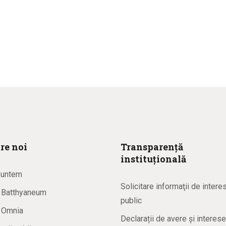
re noi
Transparență
instituțională
suntem
Solicitare informaţii de intere
a Batthyaneum
public
a Omnia
Declarații de avere și interese