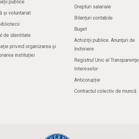
ații publice
Drepturi salariale
ă și voluntariat
Bilanțuri contabile
bibliotecii
Buget
 de identitate
Achiziţii publice. Anunţuri de
ație privind organizarea și
închiriere
onarea instituției
Registrul Unic al Transparenţe
Intereselor
Anticorupție
Contractul colectiv de muncă