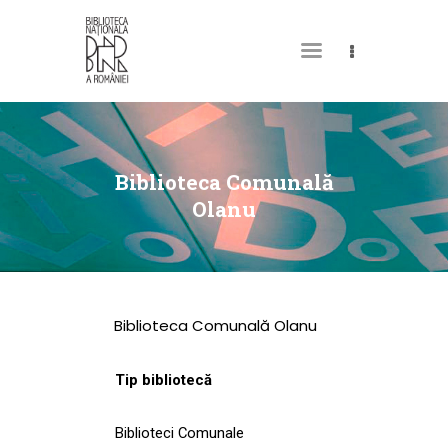
DESPRE NOI
PERMISUL MEU DE
Biblioteca Comunală
BIBLIOTECĂ
Olanu
CATALOAGE ȘI
COLECȚII
BIBLIOTECA DIGITALĂ
Biblioteca Comunală Olanu
EVENIMENTE
CULTURALE
Tip bibliotecă
SPAȚII
Biblioteci Comunale
NOUTĂȚI