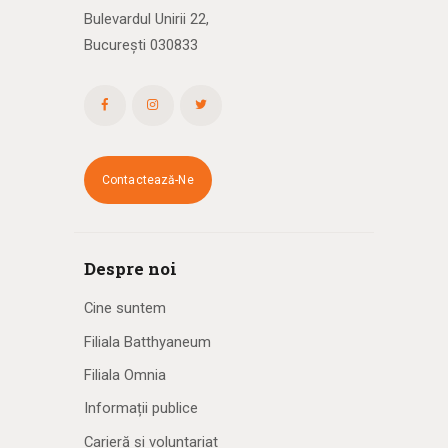
Bulevardul Unirii 22,
București 030833
Contactează-Ne
Despre noi
Cine suntem
Filiala Batthyaneum
Filiala Omnia
Informații publice
Carieră și voluntariat