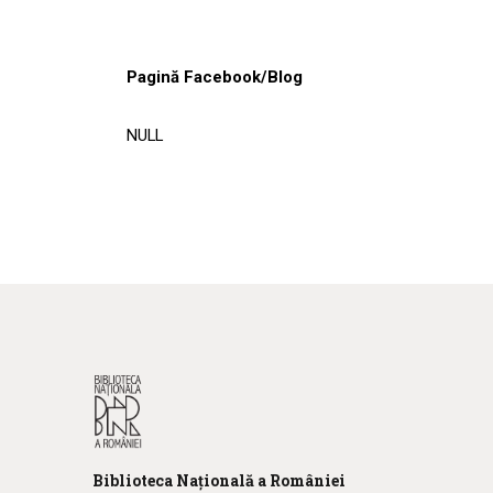
Pagină Facebook/Blog
NULL
Biblioteca
N
ațională
a R
omâniei