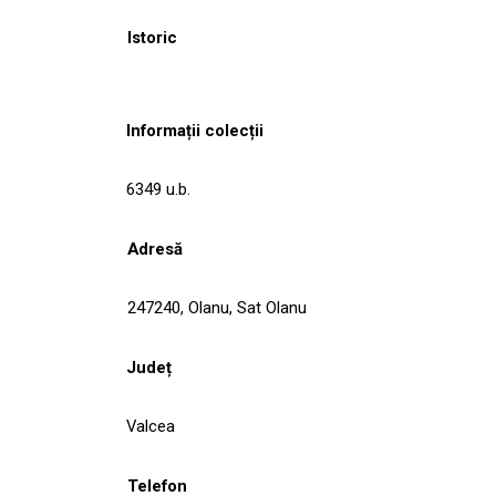
Istoric
Informații colecții
6349 u.b.
Adresă
247240, Olanu, Sat Olanu
Județ
Valcea
Telefon