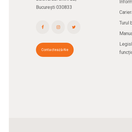
Inform
București 030833
Carier
Turul 
Manual
Legisl
Contactează-Ne
funcți