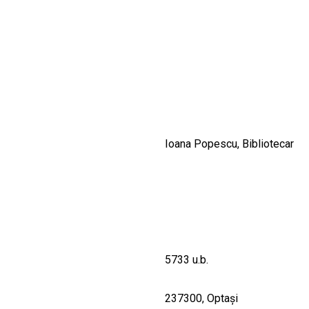
CULTURALE
SPAȚII
NOUTĂȚI
Ioana Popescu, Bibliotecar
5733 u.b.
237300, Optaşi