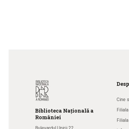
Desp
Cine 
Biblioteca
N
ațională
a
Filial
R
omâniei
Filial
Bulevardul Unirii 22,