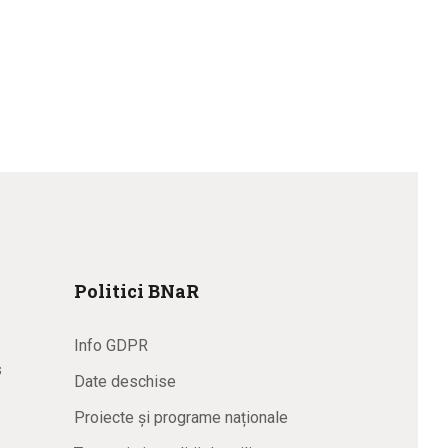
Politici BNaR
Info GDPR
s
Date deschise
Proiecte și programe naționale