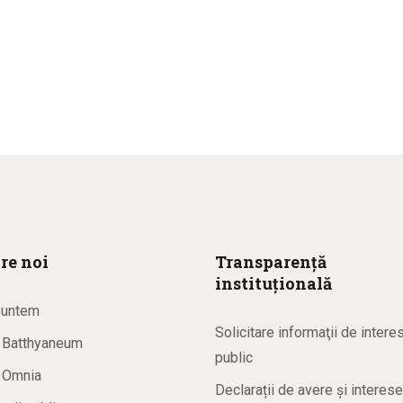
re noi
Transparență
instituțională
suntem
Solicitare informaţii de intere
a Batthyaneum
public
a Omnia
Declarații de avere și interese