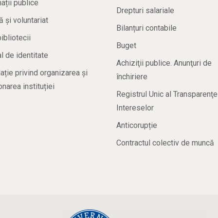
ații publice
Drepturi salariale
ă și voluntariat
Bilanțuri contabile
bibliotecii
Buget
 de identitate
Achiziţii publice. Anunţuri de
ație privind organizarea și
închiriere
onarea instituției
Registrul Unic al Transparenţe
Intereselor
Anticorupție
Contractul colectiv de muncă