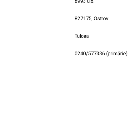
8993 u.b.
827175, Ostrov
Tulcea
0240/577336 (primărie)