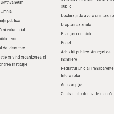
a Batthyaneum
public
a Omnia
Declarații de avere și interese
ații publice
Drepturi salariale
ă și voluntariat
Bilanțuri contabile
bibliotecii
Buget
 de identitate
Achiziţii publice. Anunţuri de
ație privind organizarea și
închiriere
onarea instituției
Registrul Unic al Transparenţe
Intereselor
Anticorupție
Contractul colectiv de muncă