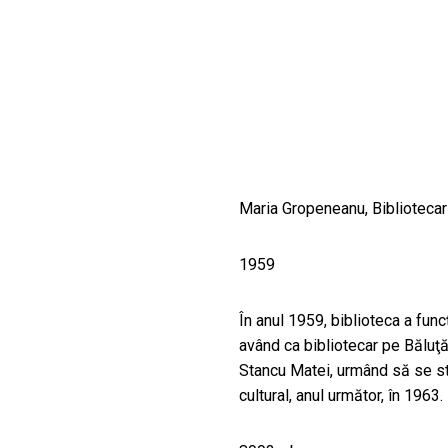
CULTURALE
SPAȚII
NOUTĂȚI
Maria Gropeneanu, Bibliotecar
1959
În anul 1959, biblioteca a funcţ
având ca bibliotecar pe Băluţă
Stancu Matei, urmând să se sta
cultural, anul următor, în 1963.