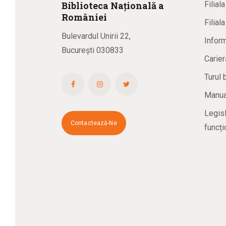
Biblioteca
N
ațională
a
Filial
R
omâniei
Filial
Bulevardul Unirii 22,
Inform
București 030833
Carier
Turul 
Manual
Legisl
Contactează-Ne
funcți