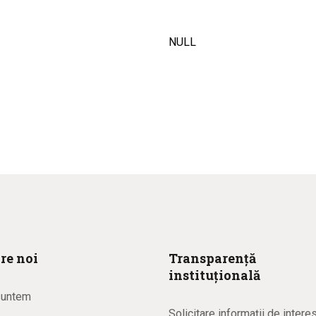
NULL
re noi
Transparență
instituțională
suntem
Solicitare informaţii de intere