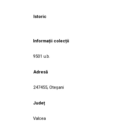
Istoric
Informații colecții
9501 u.b.
Adresă
247455, Oteşani
Județ
Valcea