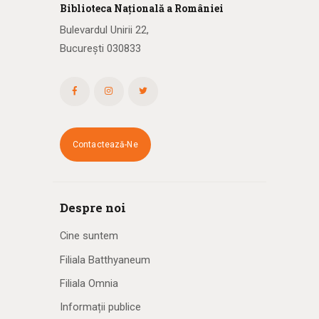
Biblioteca
N
ațională
a R
omâniei
Bulevardul Unirii 22,
București 030833
Contactează-Ne
Despre noi
Cine suntem
Filiala Batthyaneum
Filiala Omnia
Informații publice