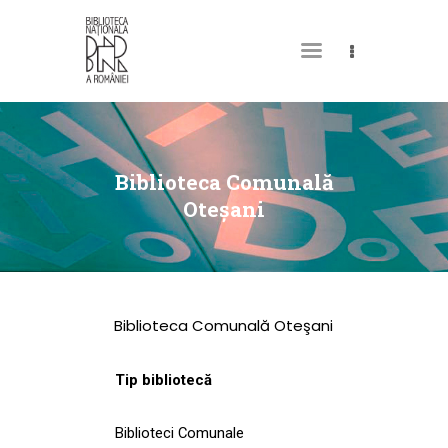
DESPRE NOI
PERMISUL MEU DE
Biblioteca Comunală
BIBLIOTECĂ
Oteşani
CATALOAGE ȘI
COLECȚII
BIBLIOTECA DIGITALĂ
Biblioteca Comunală Oteşani
EVENIMENTE
CULTURALE
Tip bibliotecă
SPAȚII
Biblioteci Comunale
NOUTĂȚI