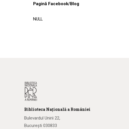
Pagină Facebook/Blog
NULL
Biblioteca
N
ațională
a R
omâniei
Bulevardul Unirii 22,
București 030833