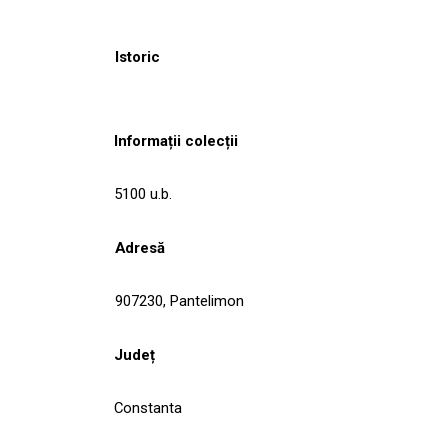
Istoric
Informații colecții
5100 u.b.
Adresă
907230, Pantelimon
Județ
Constanta