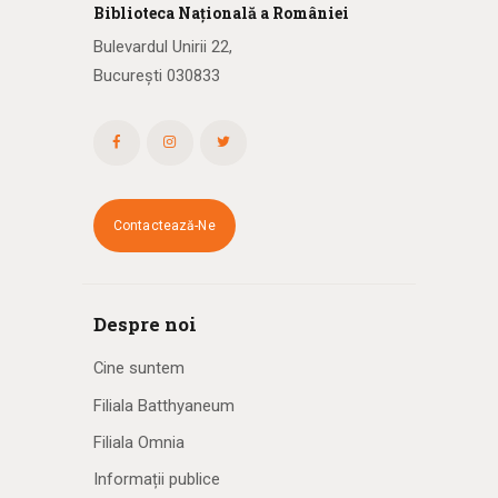
Biblioteca
N
ațională
a R
omâniei
Bulevardul Unirii 22,
București 030833
Contactează-Ne
Despre noi
Cine suntem
Filiala Batthyaneum
Filiala Omnia
Informații publice